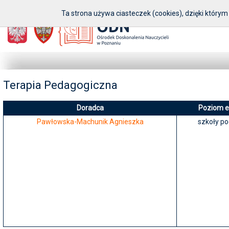
www.odnpoznan.pl
Ustaw jako stronę startową
Pomoc
Szybki kontakt
Ta strona używa ciasteczek (cookies), dzięki którym
Terapia Pedagogiczna
Doradca
Poziom e
Pawłowska-Machunik Agnieszka
szkoły p